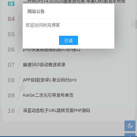
二开MDYS14.0/2025版亲测可用-苹果CMS影视系统模
03
板
网站公告
04
抖音视频播放器源码
欢迎访问听风博客
05
大气的一款通用导航页HTML源码
已读
06
php快速搭建随机图片api接口
07
幽速SEO自动推送收录
08
APP自挂[安卓]-新云码付pro
09
KaiGe二次元引导发布单页
10
深蓝动态粒子URL跳转页面PHP源码