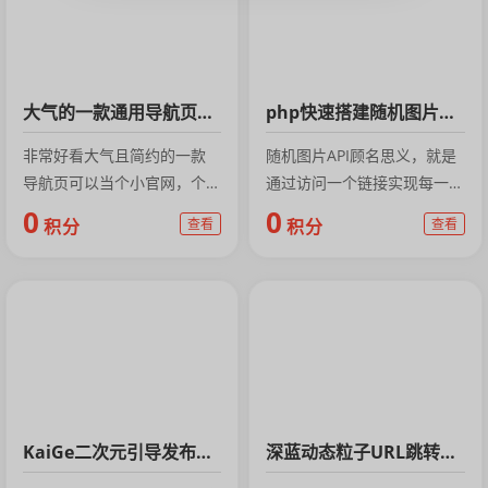
大气的一款通用导航页HTML源码
php快速搭建随机图片api接口
非常好看大气且简约的一款
随机图片API顾名思义，就是
导航页可以当个小官网，个人
通过访问一个链接实现每一次
导航，或者个人主页都可以纯
访问获得随机的一张图片，如
0
0
积分
查看
积分
查看
html+...
常见的就有...
KaiGe二次元引导发布单页
深蓝动态粒子URL跳转页面PHP源码