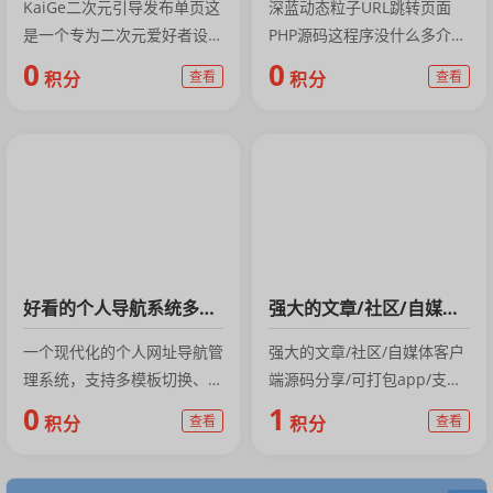
KaiGe二次元引导发布单页这
深蓝动态粒子URL跳转页面
是一个专为二次元爱好者设计
PHP源码这程序没什么多介绍
的地址发布页面，采用萌系风
的，主要是可用于网站内链接
0
0
积分
查看
积分
查看
格设计，...
跳转，或者...
好看的个人导航系统多模板带后台
强大的文章/社区/自媒体客户端源码分享/可打包app/支持小程序
一个现代化的个人网址导航管
强大的文章/社区/自媒体客户
理系统，支持多模板切换、分
端源码分享/可打包app/支持
类管理、搜索功能等。功能特
小程序RuleAPP1.4.4更...
0
1
积分
查看
积分
查看
点：多模板系...