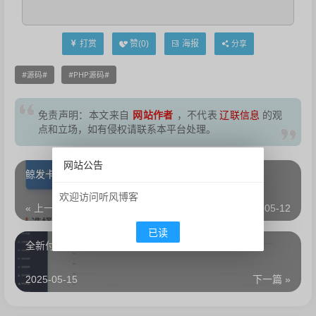
打赏
海报
赞(
0
)
分享
源码
PHP源码
网站作者
免责声明：本文来自
，不代表
辽联信息
的观
点和立场，如有侵权请联系本平台处理。
网站公告
鲸发卡v11.71系统源码+企业自动发卡网源码
欢迎访问听风博客
« 上一篇
2025-05-12
已读
全新付费进群系统源码 带定位完整版 附教程
2025-05-15
下一篇 »