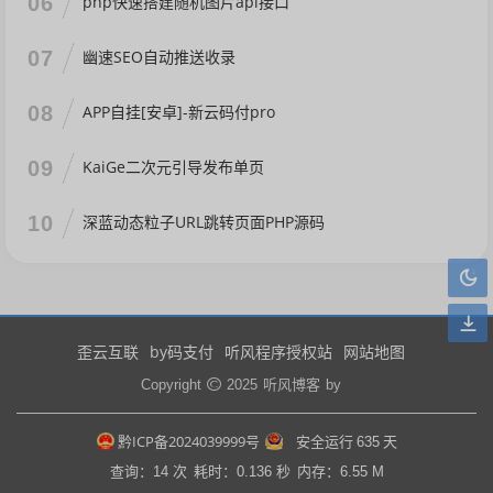
06
php快速搭建随机图片api接口
07
幽速SEO自动推送收录
08
APP自挂[安卓]-新云码付pro
09
KaiGe二次元引导发布单页
10
深蓝动态粒子URL跳转页面PHP源码
歪云互联
by码支付
听风程序授权站
网站地图
听风博客
Copyright
2025
by
黔ICP备2024039999号
安全运行
635
天
查询：14 次
耗时：0.136 秒
内存：6.55 M