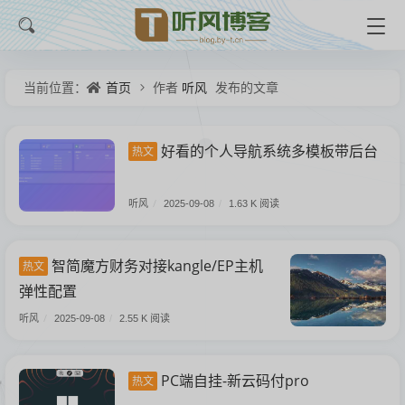
首页
听风
当前位置：
作者
发布的文章
好看的个人导航系统多模板带后台
热文
听风
/
2025-09-08
/
1.63 K 阅读
智简魔方财务对接kangle/EP主机
热文
弹性配置
听风
/
2025-09-08
/
2.55 K 阅读
PC端自挂-新云码付pro
热文