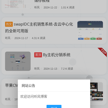
储存教程
听风
/
2024-11-22
/
1.01 K 阅读
swapIDC主机销售系统-去云中心化
热文
的全新可用版
听风
/
2024-11-17
/
4.31 K 阅读
By主机分销系统
置顶
听风
/
2024-11-13
/
7.2 K 阅读
苹果CMS影视网站海螺模版安装教程
网站公告
欢迎访问听风博客
听风
/
1970-01-01
/
746 阅读