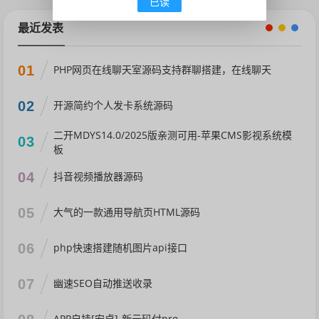
已读
最近发表
01
PHP网页在线聊天室源码支持群聊搭建，在线聊天
02
开源简约个人发卡系统源码
二开MDYS14.0/2025版亲测可用-苹果CMS影视系统模
03
板
04
抖音视频播放器源码
05
大气的一款通用导航页HTML源码
06
php快速搭建随机图片api接口
07
幽速SEO自动推送收录
APP自挂[安卓]-新云码付pro